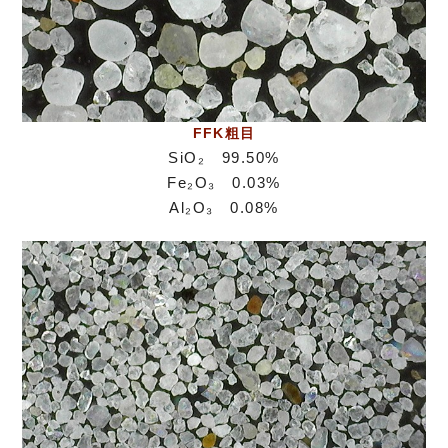
FFK粗目
SiO₂ 99.50%
Fe₂O₃ 0.03%
Al₂O₃ 0.08%