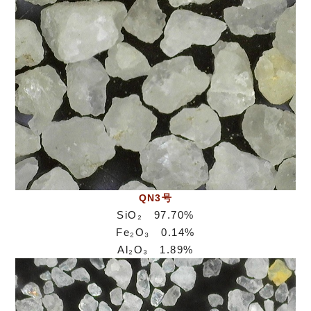
QN3号
SiO₂ 97.70%
Fe₂O₃ 0.14%
Al₂O₃ 1.89%