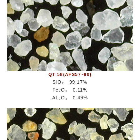
QT-58(AFS57~60)
SiO₂ 99.17%
Fe₂O₃ 0.11%
AL₂O₃ 0.49%