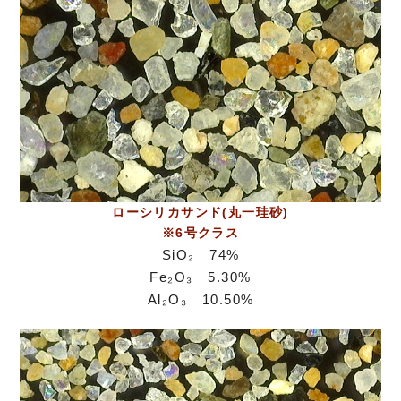
ローシリカサンド(丸一珪砂)
※6号クラス
SiO₂ 74%
Fe₂O₃ 5.30%
Al₂O₃ 10.50%